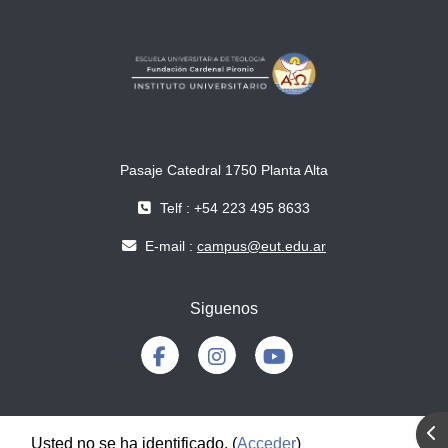
Pasaje Catedral 1750 Planta Alta
Telf : +54 223 495 8633
E-mail :
campus@eut.edu.ar
Siguenos
Abr
Usted no se ha identificado. (
Acceder
)