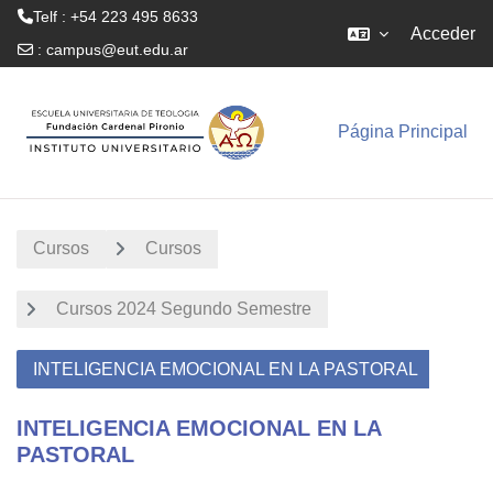
Telf : +54 223 495 8633
Acceder
:
campus@eut.edu.ar
Salta al contenido principal
Página Principal
Cursos
Cursos
Cursos 2024 Segundo Semestre
INTELIGENCIA EMOCIONAL EN LA PASTORAL
INTELIGENCIA EMOCIONAL EN LA
PASTORAL