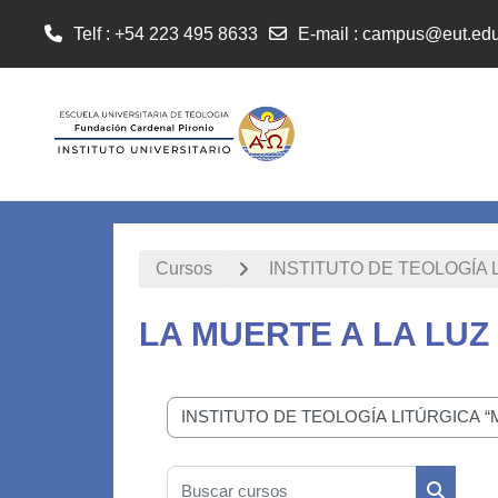
Telf : +54 223 495 8633
E-mail
:
campus@eut.edu
Salta al contenido principal
Cursos
INSTITUTO DE TEOLOGÍA 
LA MUERTE A LA LUZ
Categorías
Buscar cursos