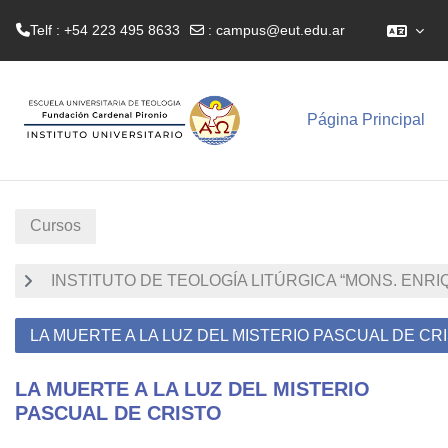
Telf : +54 223 495 8633
:
campus@eut.edu.ar
Salta al contenido principal
Página Principal
Cursos
INSTITUTO DE TEOLOGÍA LITÚRGICA “MONS. ENRI
LA MUERTE A LA LUZ DEL MISTERIO PASCUAL DE CR
LA MUERTE A LA LUZ DEL MISTERIO
PASCUAL DE CRISTO