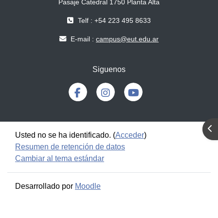
Pasaje Catedral 1750 Planta Alta
Telf : +54 223 495 8633
E-mail :
campus@eut.edu.ar
Siguenos
Abr
Usted no se ha identificado. (
Acceder
)
Resumen de retención de datos
Cambiar al tema estándar
Desarrollado por
Moodle