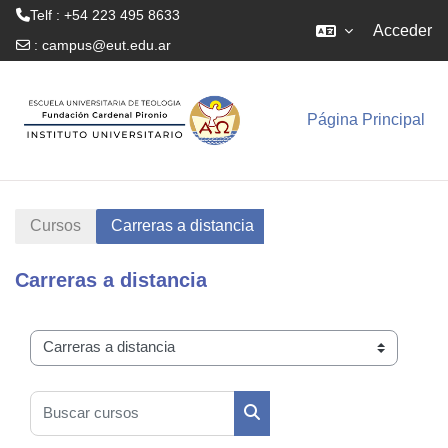
Telf : +54 223 495 8633
Acceder
:
campus@eut.edu.ar
Salta al contenido principal
Página Principal
Cursos
Carreras a distancia
Carreras a distancia
Categorías
Buscar cursos
Buscar cursos