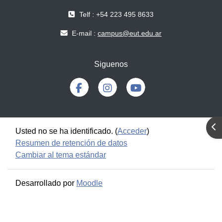
Telf : +54 223 495 8633
E-mail :
campus@eut.edu.ar
Siguenos
Abr
Usted no se ha identificado. (
Acceder
)
Resumen de retención de datos
Cambiar al tema estándar
Desarrollado por
Moodle