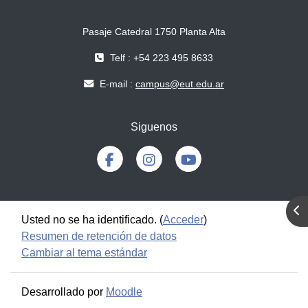
Pasaje Catedral 1750 Planta Alta
Telf : +54 223 495 8633
E-mail :
campus@eut.edu.ar
Siguenos
Abr
Usted no se ha identificado. (
Acceder
)
Resumen de retención de datos
Cambiar al tema estándar
Desarrollado por
Moodle