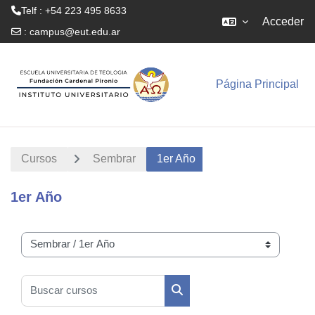
Telf : +54 223 495 8633
Acceder
:
campus@eut.edu.ar
Salta al contenido principal
Página Principal
Cursos
Sembrar
1er Año
1er Año
Categorías
Buscar cursos
Buscar cursos