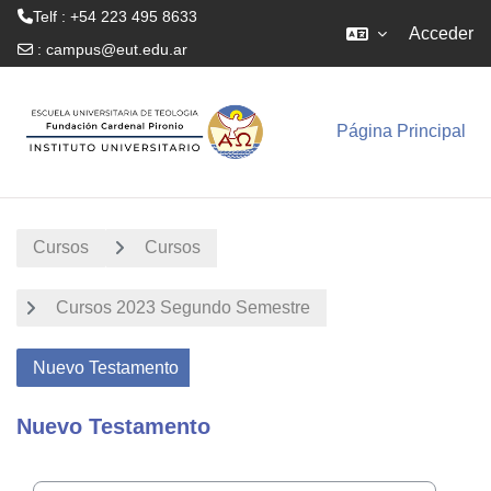
Telf : +54 223 495 8633
Acceder
:
campus@eut.edu.ar
Salta al contenido principal
Página Principal
Cursos
Cursos
Cursos 2023 Segundo Semestre
Nuevo Testamento
Nuevo Testamento