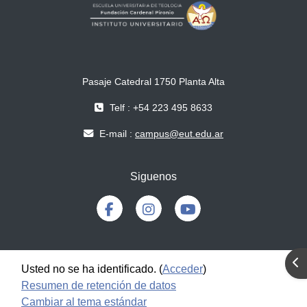
Pasaje Catedral 1750 Planta Alta
Telf : +54 223 495 8633
E-mail :
campus@eut.edu.ar
Siguenos
Abr
Usted no se ha identificado. (
Acceder
)
Resumen de retención de datos
Cambiar al tema estándar