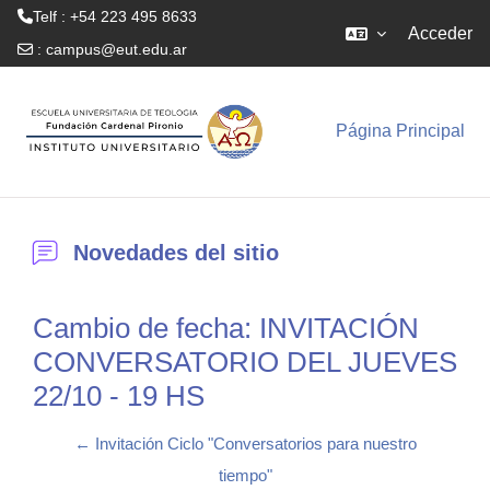
Telf : +54 223 495 8633
Acceder
:
campus@eut.edu.ar
Salta al contenido principal
Página Principal
Novedades del sitio
Cambio de fecha: INVITACIÓN
CONVERSATORIO DEL JUEVES
22/10 - 19 HS
← Invitación Ciclo "Conversatorios para nuestro
tiempo"