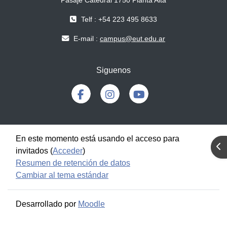
Pasaje Catedral 1750 Planta Alta
Telf : +54 223 495 8633
E-mail :
campus@eut.edu.ar
Siguenos
En este momento está usando el acceso para
Abr
invitados (
Acceder
)
Resumen de retención de datos
Cambiar al tema estándar
Desarrollado por
Moodle