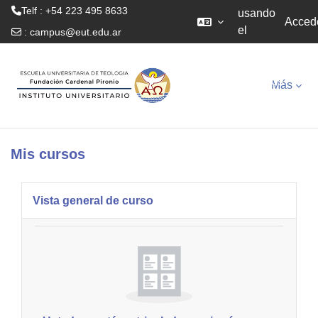
Telf : +54 223 495 8633
usando
Acced
el
:
campus@eut.edu.ar
acceso
Salta al contenido principal
para
invitados
Más
Mis cursos
Bloques de contenido princ
Salta Vista general de curso
Vista general de curso