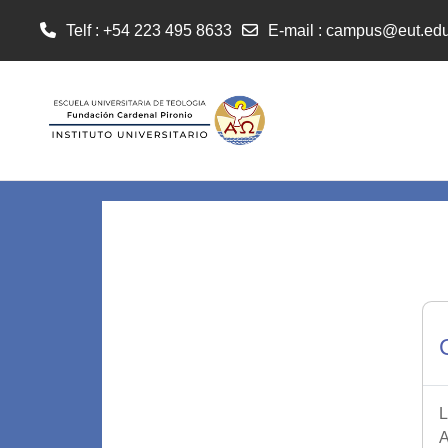
Telf : +54 223 495 8633
E-mail
:
campus@eut.edu
Salta al contenido principal
L
A