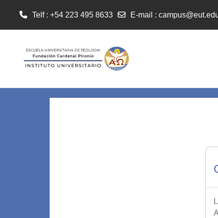
Telf : +54 223 495 8633
E-mail
:
campus@eut.edu
Salta al contenido principal
L
A