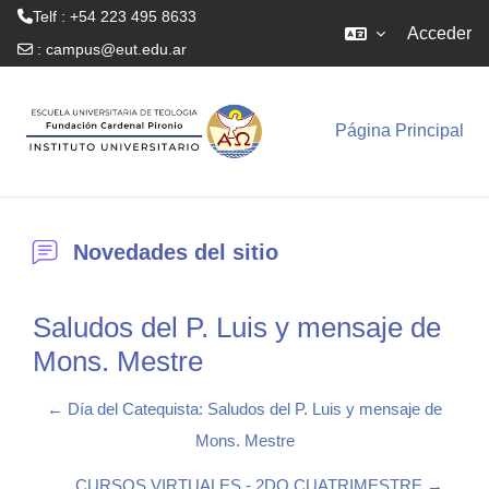
Telf : +54 223 495 8633
Acceder
:
campus@eut.edu.ar
Salta al contenido principal
Página Principal
Novedades del sitio
Saludos del P. Luis y mensaje de
Mons. Mestre
← Día del Catequista: Saludos del P. Luis y mensaje de
Mons. Mestre
CURSOS VIRTUALES - 2DO CUATRIMESTRE →