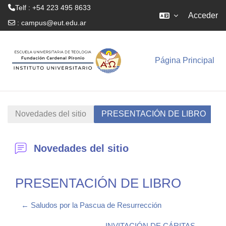
Telf : +54 223 495 8633
Acceder
:
campus@eut.edu.ar
Salta al contenido principal
Página Principal
Novedades del sitio
PRESENTACIÓN DE LIBRO
Novedades del sitio
PRESENTACIÓN DE LIBRO
← Saludos por la Pascua de Resurrección
INVITACIÓN DE CÁRITAS →