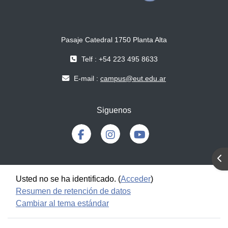
Pasaje Catedral 1750 Planta Alta
Telf : +54 223 495 8633
E-mail :
campus@eut.edu.ar
Siguenos
Abr
Usted no se ha identificado. (
Acceder
)
Resumen de retención de datos
Cambiar al tema estándar