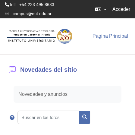
Telf : +54 223 495 8633
Acceder
:
campus@eut.edu.ar
Salta al contenido principal
Página Principal
Novedades del sitio
Requisitos de finalización
Novedades y anuncios
Buscar en los foros
Buscar en los foros